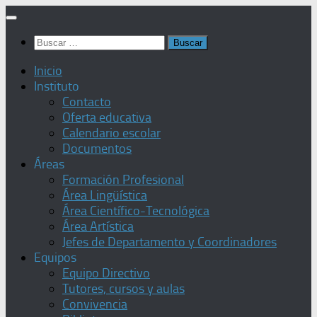
Saltar
al
Buscar:
contenido
Inicio
Instituto
Contacto
Oferta educativa
Calendario escolar
Documentos
Áreas
Formación Profesional
Área Lingüística
Área Científico-Tecnológica
Área Artística
Jefes de Departamento y Coordinadores
Equipos
Equipo Directivo
Tutores, cursos y aulas
Convivencia