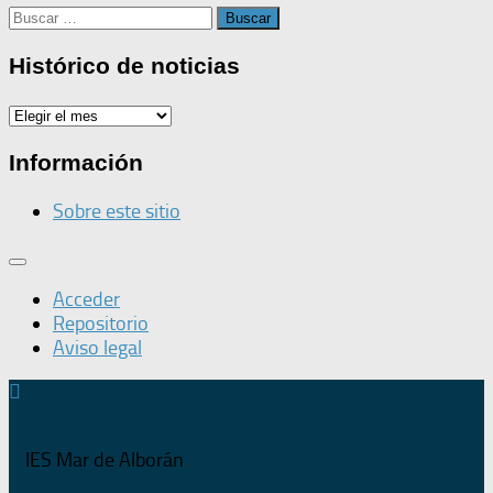
Buscar:
Histórico de noticias
Histórico
de
noticias
Información
Sobre este sitio
Acceder
Repositorio
Aviso legal
IES Mar de Alborán