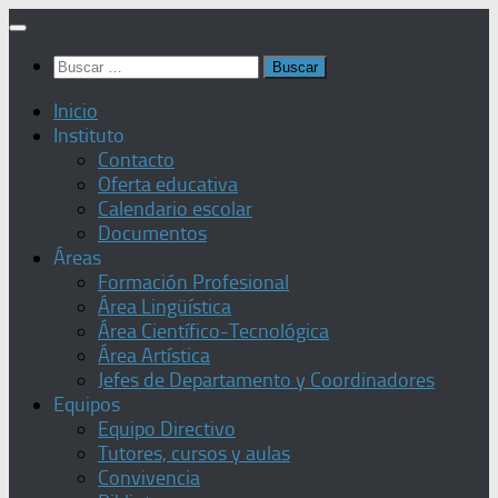
Saltar
al
Buscar:
contenido
Inicio
Instituto
Contacto
Oferta educativa
Calendario escolar
Documentos
Áreas
Formación Profesional
Área Lingüística
Área Científico-Tecnológica
Área Artística
Jefes de Departamento y Coordinadores
Equipos
Equipo Directivo
Tutores, cursos y aulas
Convivencia