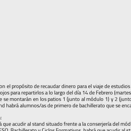
con el propósito de recaudar dinero para el viaje de estudio
ojos para repartirlos a lo largo del día 14 de Febrero (martes
e se montarán en los patios 1 (junto al módulo 1) y 2 (junto
and habrá alumnos/as de primero de bachillerato que se enc
:
 que acudir al stand situado frente a la conserjería del módu
O, Bachillerato y Ciclos Formativos, habrá que acudir al st