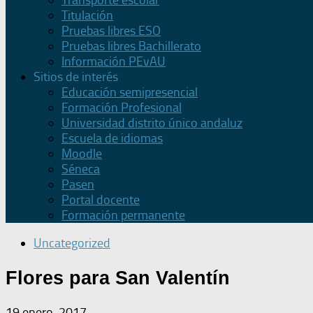
Transporte escolar
Titulación
Pruebas libres ESO
Pruebas libres Bachillerato
Información PEvAU
Sitios de interés
Educación semipresencial
Formación Profesional
Universidad distrito único andaluz
Escuela de idiomas
Moodle
Séneca
Pasen
Portal docente
Formación permanente
Uncategorized
Flores para San Valentín
19 enero, 2017