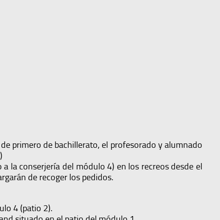
s de primero de bachillerato, el profesorado y alumnado
)
 a la conserjería del módulo 4) en los recreos desde el
argarán de recoger los pedidos.
lo 4 (patio 2).
and situado en el patio del módulo 1.