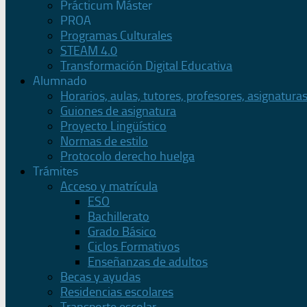
Prácticum Máster
PROA
Programas Culturales
STEAM 4.0
Transformación Digital Educativa
Alumnado
Horarios, aulas, tutores, profesores, asignatura
Guiones de asignatura
Proyecto Lingüístico
Normas de estilo
Protocolo derecho huelga
Trámites
Acceso y matrícula
ESO
Bachillerato
Grado Básico
Ciclos Formativos
Enseñanzas de adultos
Becas y ayudas
Residencias escolares