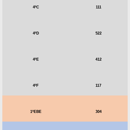
4ºC
111
4ºD
522
4ºE
412
4ºF
117
1ºEBE
304