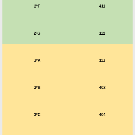
2ºF
411
2ºG
112
3ºA
113
3ºB
402
3ºC
404