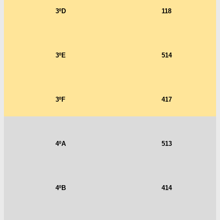
3ºD
118
3ºE
514
3ºF
417
4ºA
513
4ºB
414