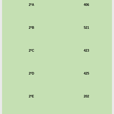
2ºA
406
2ºB
521
2ºC
423
2ºD
425
2ºE
202