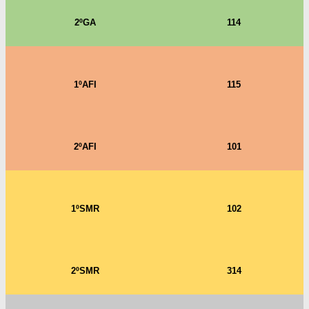
2ºGA
114
1ºAFI
115
2ºAFI
101
1ºSMR
102
2ºSMR
314