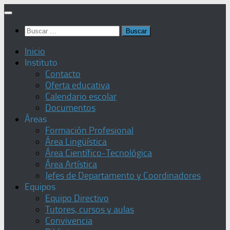
Saltar
al
Buscar:
contenido
Inicio
Instituto
Contacto
Oferta educativa
Calendario escolar
Documentos
Áreas
Formación Profesional
Área Lingüística
Área Científico-Tecnológica
Área Artística
Jefes de Departamento y Coordinadores
Equipos
Equipo Directivo
Tutores, cursos y aulas
Convivencia