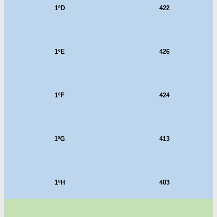
1ºD
422
1ºE
426
1ºF
424
1ºG
413
1ºH
403