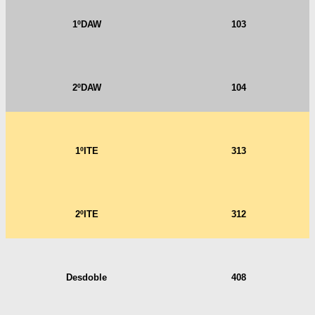
1ºDAW
103
2ºDAW
104
1ºITE
313
2ºITE
312
Desdoble
408