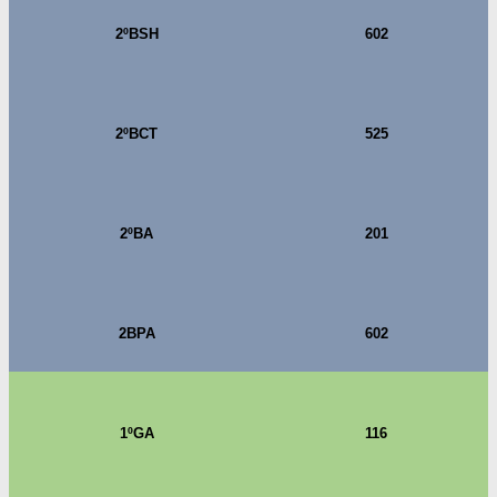
2ºBSH
602
2ºBCT
525
2ºBA
201
2BPA
602
1ºGA
116