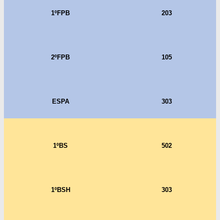
1ºFPB
203
2ºFPB
105
ESPA
303
1ºBS
502
1ºBSH
303