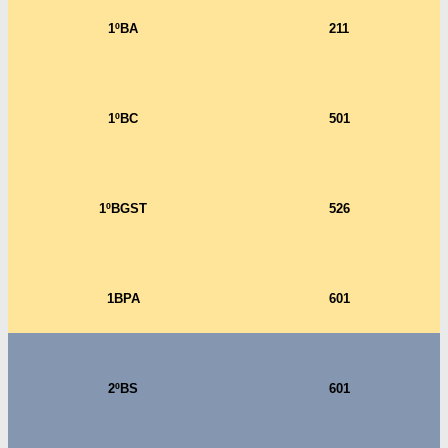
1ºBA
211
1ºBC
501
1ºBGST
526
1BPA
601
2ºBS
601