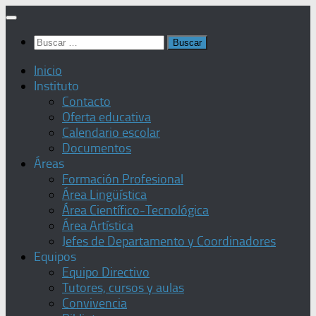
Saltar
al
Buscar:
contenido
Inicio
Instituto
Contacto
Oferta educativa
Calendario escolar
Documentos
Áreas
Formación Profesional
Área Lingüística
Área Científico-Tecnológica
Área Artística
Jefes de Departamento y Coordinadores
Equipos
Equipo Directivo
Tutores, cursos y aulas
Convivencia