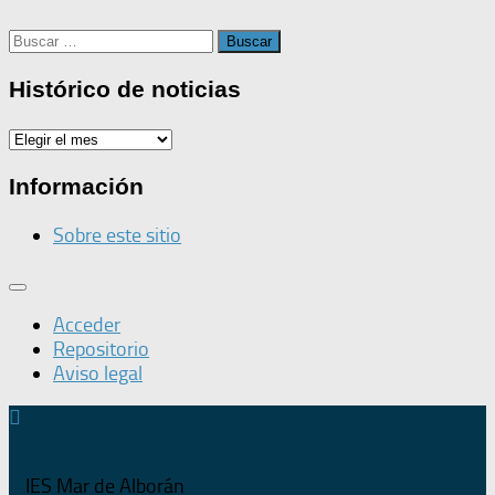
Buscar:
Histórico de noticias
Histórico
de
noticias
Información
Sobre este sitio
Acceder
Repositorio
Aviso legal
IES Mar de Alborán