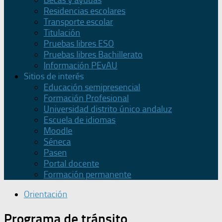
Becas y ayudas
Residencias escolares
Transporte escolar
Titulación
Pruebas libres ESO
Pruebas libres Bachillerato
Información PEvAU
Sitios de interés
Educación semipresencial
Formación Profesional
Universidad distrito único andaluz
Escuela de idiomas
Moodle
Séneca
Pasen
Portal docente
Formación permanente
Orientación
Programa de tránsito