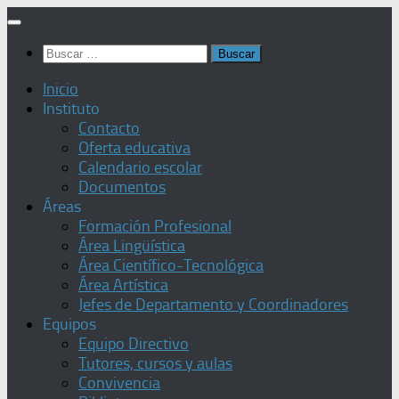
Saltar
al
Buscar:
contenido
Inicio
Instituto
Contacto
Oferta educativa
Calendario escolar
Documentos
Áreas
Formación Profesional
Área Lingüística
Área Científico-Tecnológica
Área Artística
Jefes de Departamento y Coordinadores
Equipos
Equipo Directivo
Tutores, cursos y aulas
Convivencia