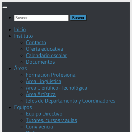
Saltar
al
Buscar:
contenido
Inicio
Instituto
Contacto
Oferta educativa
Calendario escolar
Documentos
Áreas
Formación Profesional
Área Lingüística
Área Científico-Tecnológica
Área Artística
Jefes de Departamento y Coordinadores
Equipos
Equipo Directivo
Tutores, cursos y aulas
Convivencia