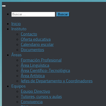
Saltar
al
Buscar:
contenido
Inicio
Instituto
Contacto
Oferta educativa
Calendario escolar
Documentos
Áreas
Formación Profesional
Área Lingüística
Área Científico-Tecnológica
Área Artística
Jefes de Departamento y Coordinadores
Equipos
Equipo Directivo
Tutores, cursos y aulas
Convivencia