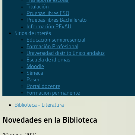
Transporte escolar
Titulación
Pruebas libres ESO
Pruebas libres Bachillerato
Información PEvAU
Sitios de interés
Educación semipresencial
Formación Profesional
Universidad distrito único andaluz
Escuela de idiomas
Moodle
Séneca
Pasen
Portal docente
Formación permanente
Biblioteca - Literatura
Novedades en la Biblioteca
10 mayo, 2024