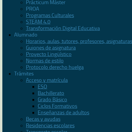
Prácticum Máster
PROA
Programas Culturales
STEAM 4.0
Transformación Digital Educativa
Alumnado
Horarios, aulas, tutores, profesores, asignatura
Guiones de asignatura
Proyecto Lingüístico
Normas de estilo
Protocolo derecho huelga
Trámites
Acceso y matrícula
ESO
Bachillerato
Grado Básico
Ciclos Formativos
Enseñanzas de adultos
Becas y ayudas
Residencias escolares