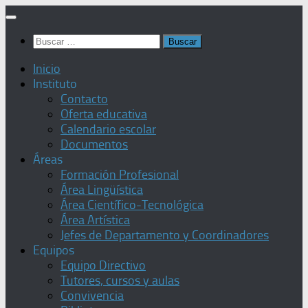
Saltar
al
Buscar:
contenido
Inicio
Instituto
Contacto
Oferta educativa
Calendario escolar
Documentos
Áreas
Formación Profesional
Área Lingüística
Área Científico-Tecnológica
Área Artística
Jefes de Departamento y Coordinadores
Equipos
Equipo Directivo
Tutores, cursos y aulas
Convivencia