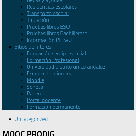
Becas y ayudas
Residencias escolares
Transporte escolar
Titulación
Pruebas libres ESO
Pruebas libres Bachillerato
Información PEvAU
Sitios de interés
Educación semipresencial
Formación Profesional
Universidad distrito único andaluz
Escuela de idiomas
Moodle
Séneca
Pasen
Portal docente
Formación permanente
Uncategorized
MOOC PRODIG