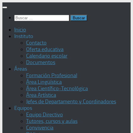
Saltar
al
Buscar:
contenido
Inicio
Instituto
Contacto
Oferta educativa
Calendario escolar
Documentos
Áreas
Formación Profesional
Área Lingüística
Área Científico-Tecnológica
Área Artística
Jefes de Departamento y Coordinadores
Equipos
Equipo Directivo
Tutores, cursos y aulas
Convivencia