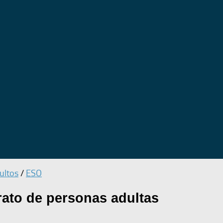
ultos
/
ESO
rato de personas adultas