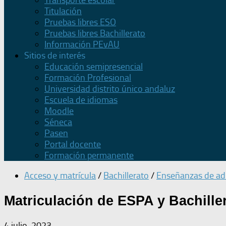
Transporte escolar
Titulación
Pruebas libres ESO
Pruebas libres Bachillerato
Información PEvAU
Sitios de interés
Educación semipresencial
Formación Profesional
Universidad distrito único andaluz
Escuela de idiomas
Moodle
Séneca
Pasen
Portal docente
Formación permanente
Acceso y matrícula
/
Bachillerato
/
Enseñanzas de ad
Matriculación de ESPA y Bachille
4 julio, 2023