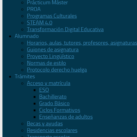
Prácticum Máster
PROA
Programas Culturales
STEAM 4.0
Transformación Digital Educativa
Alumnado
Horarios, aulas, tutores, profesores, asignatura
Guiones de asignatura
Proyecto Lingüístico
Normas de estilo
Protocolo derecho huelga
Trámites
Acceso y matrícula
ESO
Bachillerato
Grado Básico
Ciclos Formativos
Enseñanzas de adultos
Becas y ayudas
Residencias escolares