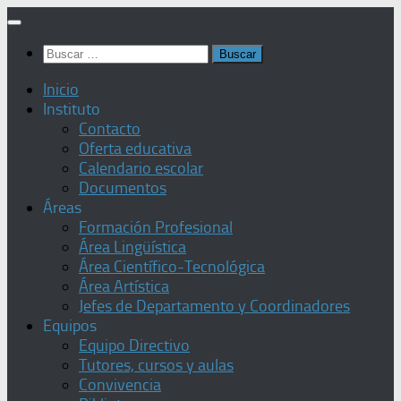
Saltar
al
Buscar:
contenido
Inicio
Instituto
Contacto
Oferta educativa
Calendario escolar
Documentos
Áreas
Formación Profesional
Área Lingüística
Área Científico-Tecnológica
Área Artística
Jefes de Departamento y Coordinadores
Equipos
Equipo Directivo
Tutores, cursos y aulas
Convivencia