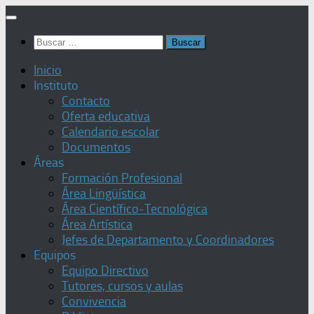
Saltar
al
Buscar:
contenido
Inicio
Instituto
Contacto
Oferta educativa
Calendario escolar
Documentos
Áreas
Formación Profesional
Área Lingüística
Área Científico-Tecnológica
Área Artística
Jefes de Departamento y Coordinadores
Equipos
Equipo Directivo
Tutores, cursos y aulas
Convivencia