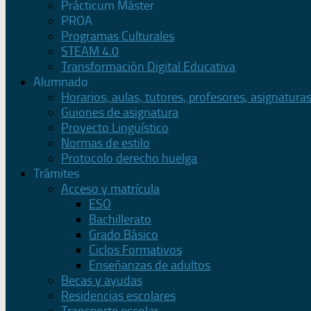
Prácticum Máster
PROA
Programas Culturales
STEAM 4.0
Transformación Digital Educativa
Alumnado
Horarios, aulas, tutores, profesores, asignatura
Guiones de asignatura
Proyecto Lingüístico
Normas de estilo
Protocolo derecho huelga
Trámites
Acceso y matrícula
ESO
Bachillerato
Grado Básico
Ciclos Formativos
Enseñanzas de adultos
Becas y ayudas
Residencias escolares