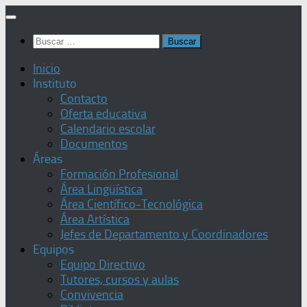
Saltar
al
Buscar:
contenido
Inicio
Instituto
Contacto
Oferta educativa
Calendario escolar
Documentos
Áreas
Formación Profesional
Área Lingüística
Área Científico-Tecnológica
Área Artística
Jefes de Departamento y Coordinadores
Equipos
Equipo Directivo
Tutores, cursos y aulas
Convivencia