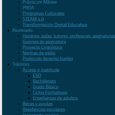
Prácticum Máster
PROA
Programas Culturales
STEAM 4.0
Transformación Digital Educativa
Alumnado
Horarios, aulas, tutores, profesores, asignatura
Guiones de asignatura
Proyecto Lingüístico
Normas de estilo
Protocolo derecho huelga
Trámites
Acceso y matrícula
ESO
Bachillerato
Grado Básico
Ciclos Formativos
Enseñanzas de adultos
Becas y ayudas
Residencias escolares