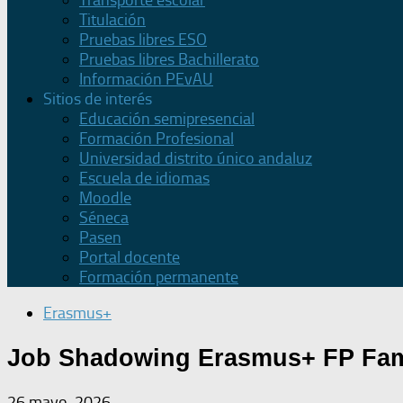
Transporte escolar
Titulación
Pruebas libres ESO
Pruebas libres Bachillerato
Información PEvAU
Sitios de interés
Educación semipresencial
Formación Profesional
Universidad distrito único andaluz
Escuela de idiomas
Moodle
Séneca
Pasen
Portal docente
Formación permanente
Erasmus+
Job Shadowing Erasmus+ FP Fami
26 mayo, 2026