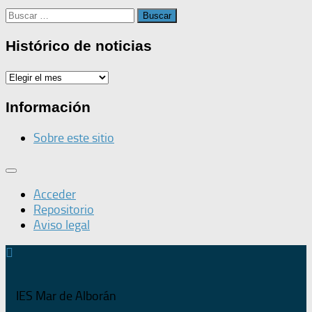
Buscar:
Histórico de noticias
Histórico
de
noticias
Información
Sobre este sitio
Acceder
Repositorio
Aviso legal
IES Mar de Alborán