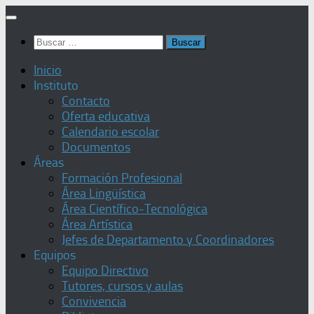
Saltar
al
Buscar:
contenido
Inicio
Instituto
Contacto
Oferta educativa
Calendario escolar
Documentos
Áreas
Formación Profesional
Área Lingüística
Área Científico-Tecnológica
Área Artística
Jefes de Departamento y Coordinadores
Equipos
Equipo Directivo
Tutores, cursos y aulas
Convivencia