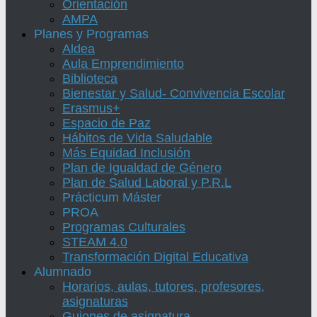
Orientación
AMPA
Planes y Programas
Aldea
Aula Emprendimiento
Biblioteca
Bienestar y Salud- Convivencia Escolar
Erasmus+
Espacio de Paz
Hábitos de Vida Saludable
Más Equidad Inclusión
Plan de Igualdad de Género
Plan de Salud Laboral y P.R.L
Prácticum Máster
PROA
Programas Culturales
STEAM 4.0
Transformación Digital Educativa
Alumnado
Horarios, aulas, tutores, profesores,
asignaturas
Guiones de asignatura