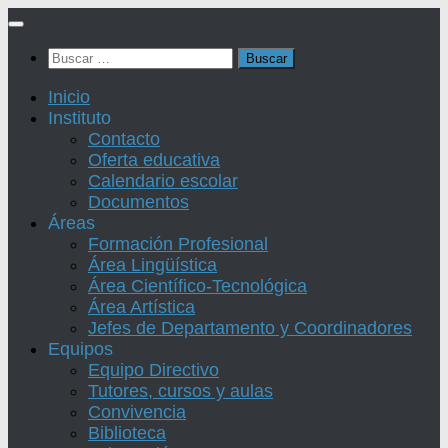
Saltar
al
Buscar:
contenido
Inicio
Instituto
Contacto
Oferta educativa
Calendario escolar
Documentos
Áreas
Formación Profesional
Área Lingüística
Área Científico-Tecnológica
Área Artística
Jefes de Departamento y Coordinadores
Equipos
Equipo Directivo
Tutores, cursos y aulas
Convivencia
Biblioteca