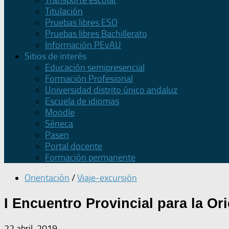
Transporte escolar
Titulación
Pruebas libres ESO
Pruebas libres Bachillerato
Información PEvAU
Sitios de interés
Educación semipresencial
Formación Profesional
Universidad distrito único andaluz
Escuela de idiomas
Moodle
Séneca
Pasen
Portal docente
Formación permanente
Orientación
/
Viaje-excursión
I Encuentro Provincial para la Or
22 abril, 2019