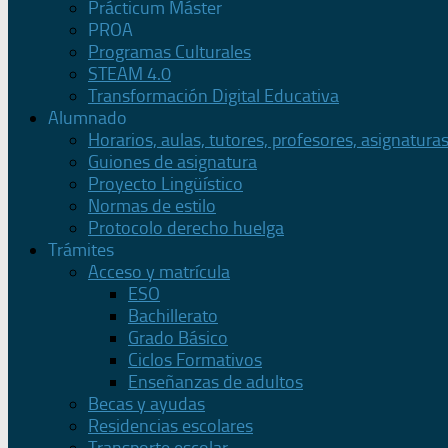
Prácticum Máster
PROA
Programas Culturales
STEAM 4.0
Transformación Digital Educativa
Alumnado
Horarios, aulas, tutores, profesores, asignatura
Guiones de asignatura
Proyecto Lingüístico
Normas de estilo
Protocolo derecho huelga
Trámites
Acceso y matrícula
ESO
Bachillerato
Grado Básico
Ciclos Formativos
Enseñanzas de adultos
Becas y ayudas
Residencias escolares