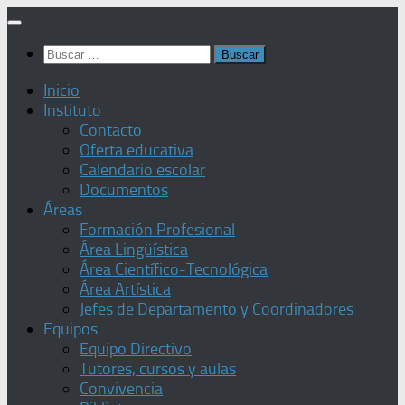
Saltar
al
Buscar:
contenido
Inicio
Instituto
Contacto
Oferta educativa
Calendario escolar
Documentos
Áreas
Formación Profesional
Área Lingüística
Área Científico-Tecnológica
Área Artística
Jefes de Departamento y Coordinadores
Equipos
Equipo Directivo
Tutores, cursos y aulas
Convivencia