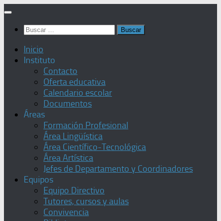
Saltar
al
Buscar:
contenido
Inicio
Instituto
Contacto
Oferta educativa
Calendario escolar
Documentos
Áreas
Formación Profesional
Área Lingüística
Área Científico-Tecnológica
Área Artística
Jefes de Departamento y Coordinadores
Equipos
Equipo Directivo
Tutores, cursos y aulas
Convivencia