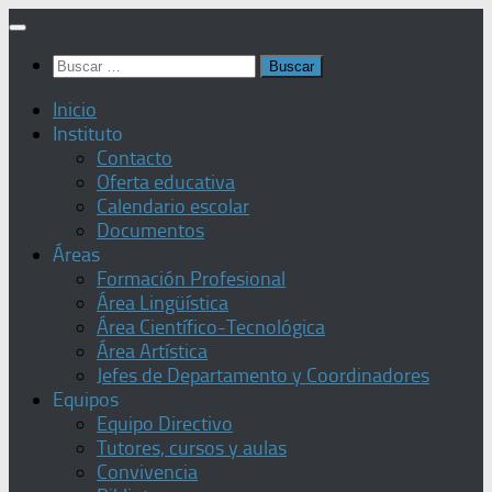
Saltar
al
Buscar:
contenido
Inicio
Instituto
Contacto
Oferta educativa
Calendario escolar
Documentos
Áreas
Formación Profesional
Área Lingüística
Área Científico-Tecnológica
Área Artística
Jefes de Departamento y Coordinadores
Equipos
Equipo Directivo
Tutores, cursos y aulas
Convivencia