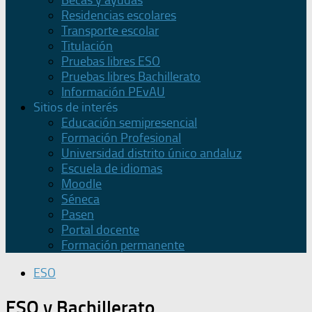
Becas y ayudas
Residencias escolares
Transporte escolar
Titulación
Pruebas libres ESO
Pruebas libres Bachillerato
Información PEvAU
Sitios de interés
Educación semipresencial
Formación Profesional
Universidad distrito único andaluz
Escuela de idiomas
Moodle
Séneca
Pasen
Portal docente
Formación permanente
ESO
ESO y Bachillerato