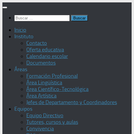
Saltar
al
Buscar:
contenido
Inicio
Instituto
Contacto
Oferta educativa
Calendario escolar
Documentos
Áreas
Formación Profesional
Área Lingüística
Área Científico-Tecnológica
Área Artística
Jefes de Departamento y Coordinadores
Equipos
Equipo Directivo
Tutores, cursos y aulas
Convivencia