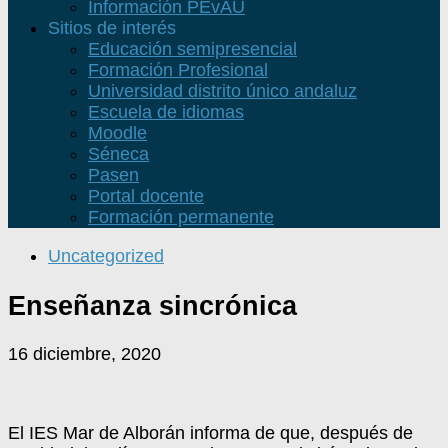
Información PEvAU
Sitios de interés
Educación semipresencial
Formación Profesional
Universidad distrito único andaluz
Escuela de idiomas
Moodle
Séneca
Pasen
Portal docente
Formación permanente
Uncategorized
Enseñanza sincrónica
16 diciembre, 2020
El IES Mar de Alborán informa de que, después de