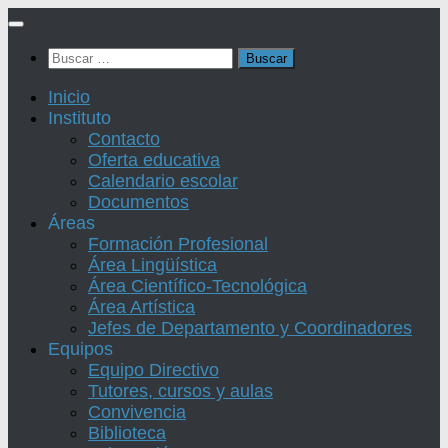
Saltar
al
Buscar:
contenido
Inicio
Instituto
Contacto
Oferta educativa
Calendario escolar
Documentos
Áreas
Formación Profesional
Área Lingüística
Área Científico-Tecnológica
Área Artística
Jefes de Departamento y Coordinadores
Equipos
Equipo Directivo
Tutores, cursos y aulas
Convivencia
Biblioteca