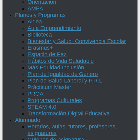
Orientación
AMPA
Planes y Programas
Aldea
Aula Emprendimiento
Biblioteca
Bienestar y Salud- Convivencia Escolar
Erasmus+
Espacio de Paz
Hábitos de Vida Saludable
Más Equidad Inclusión
Plan de Igualdad de Género
Plan de Salud Laboral y P.R.L
Prácticum Máster
PROA
Programas Culturales
STEAM 4.0
Transformación Digital Educativa
Alumnado
Horarios, aulas, tutores, profesores,
asignaturas
Guiones de asignatura