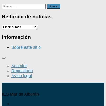
Buscar:
Histórico de noticias
Histórico
de
noticias
Información
Sobre este sitio
Acceder
Repositorio
Aviso legal
IES Mar de Alborán