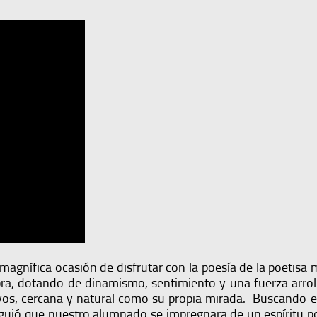
agnífica ocasión de disfrutar con la poesía de la poetisa m
bra, dotando de dinamismo, sentimiento y una fuerza arro
ditivos, cercana y natural como su propia mirada. Buscando
uió que nuestro alumnado se impregnara de un espíritu poét