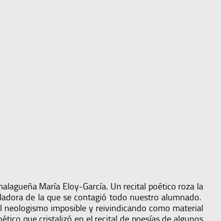
alagueña María Eloy-García. Un recital poético roza la
lladora de la que se contagió todo nuestro alumnado.
 el neologismo imposible y reivindicando como material
ico que cristalizó en el recital de poesías de algunos