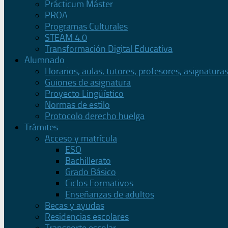
Prácticum Máster
PROA
Programas Culturales
STEAM 4.0
Transformación Digital Educativa
Alumnado
Horarios, aulas, tutores, profesores, asignatura
Guiones de asignatura
Proyecto Lingüístico
Normas de estilo
Protocolo derecho huelga
Trámites
Acceso y matrícula
ESO
Bachillerato
Grado Básico
Ciclos Formativos
Enseñanzas de adultos
Becas y ayudas
Residencias escolares