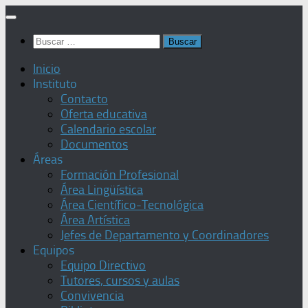
Saltar
al
Buscar:
contenido
Inicio
Instituto
Contacto
Oferta educativa
Calendario escolar
Documentos
Áreas
Formación Profesional
Área Lingüística
Área Científico-Tecnológica
Área Artística
Jefes de Departamento y Coordinadores
Equipos
Equipo Directivo
Tutores, cursos y aulas
Convivencia