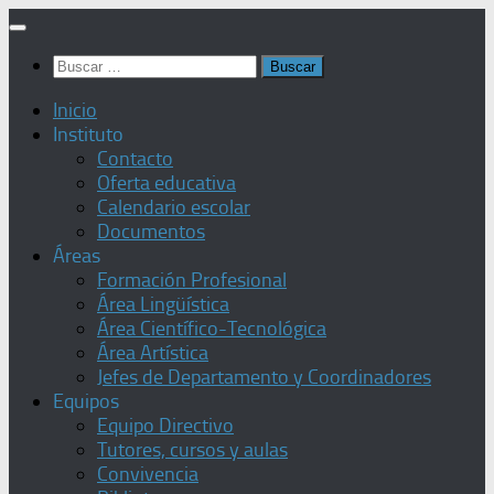
Saltar
al
Buscar:
contenido
Inicio
Instituto
Contacto
Oferta educativa
Calendario escolar
Documentos
Áreas
Formación Profesional
Área Lingüística
Área Científico-Tecnológica
Área Artística
Jefes de Departamento y Coordinadores
Equipos
Equipo Directivo
Tutores, cursos y aulas
Convivencia