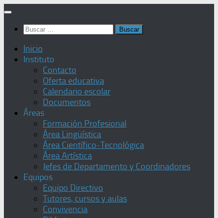
Saltar
al
Buscar:
contenido
Inicio
Instituto
Contacto
Oferta educativa
Calendario escolar
Documentos
Áreas
Formación Profesional
Área Lingüística
Área Científico-Tecnológica
Área Artística
Jefes de Departamento y Coordinadores
Equipos
Equipo Directivo
Tutores, cursos y aulas
Convivencia