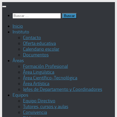
Saltar
al
Buscar:
contenido
Inicio
Instituto
Contacto
Oferta educativa
Calendario escolar
Documentos
Áreas
Formación Profesional
Área Lingüística
Área Científico-Tecnológica
Área Artística
Jefes de Departamento y Coordinadores
Equipos
Equipo Directivo
Tutores, cursos y aulas
Convivencia