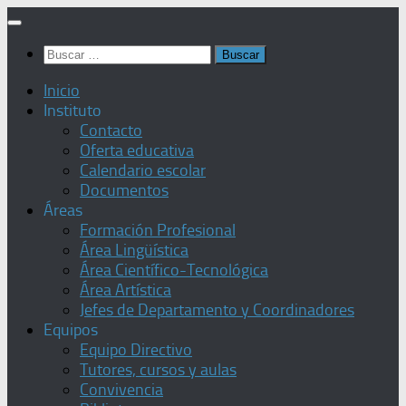
Saltar
al
Buscar:
contenido
Inicio
Instituto
Contacto
Oferta educativa
Calendario escolar
Documentos
Áreas
Formación Profesional
Área Lingüística
Área Científico-Tecnológica
Área Artística
Jefes de Departamento y Coordinadores
Equipos
Equipo Directivo
Tutores, cursos y aulas
Convivencia