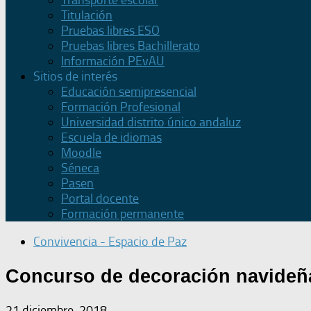
Transporte escolar
Titulación
Pruebas libres ESO
Pruebas libres Bachillerato
Información PEvAU
Sitios de interés
Educación semipresencial
Formación Profesional
Universidad distrito único andaluz
Escuela de idiomas
Moodle
Séneca
Pasen
Portal docente
Formación permanente
Convivencia - Espacio de Paz
Concurso de decoración navideñ
21 diciembre, 2018