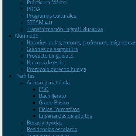
Prácticum Máster
PROA
Programas Culturales
STEAM 4.0
Transformación Digital Educativa
Alumnado
Horarios, aulas, tutores, profesores, asignatura
Guiones de asignatura
Proyecto Lingüístico
Normas de estilo
Protocolo derecho huelga
Trámites
Acceso y matrícula
ESO
Bachillerato
Grado Básico
Ciclos Formativos
Enseñanzas de adultos
Becas y ayudas
Residencias escolares