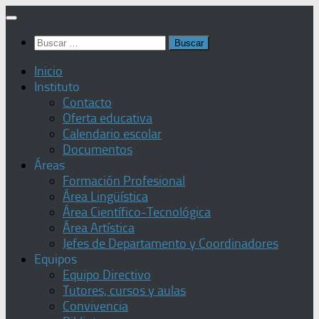
Saltar
al
Buscar:
contenido
Inicio
Instituto
Contacto
Oferta educativa
Calendario escolar
Documentos
Áreas
Formación Profesional
Área Lingüística
Área Científico-Tecnológica
Área Artística
Jefes de Departamento y Coordinadores
Equipos
Equipo Directivo
Tutores, cursos y aulas
Convivencia