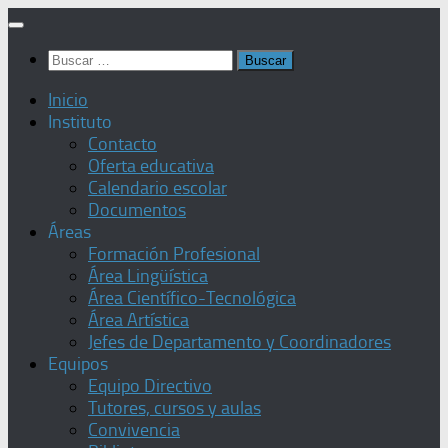
Saltar
al
Buscar:
contenido
Inicio
Instituto
Contacto
Oferta educativa
Calendario escolar
Documentos
Áreas
Formación Profesional
Área Lingüística
Área Científico-Tecnológica
Área Artística
Jefes de Departamento y Coordinadores
Equipos
Equipo Directivo
Tutores, cursos y aulas
Convivencia