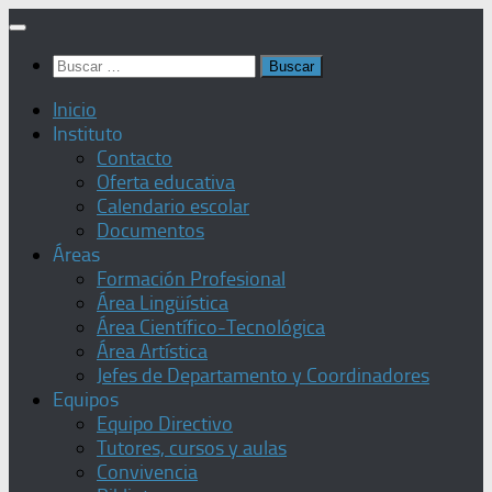
Saltar
al
Buscar:
contenido
Inicio
Instituto
Contacto
Oferta educativa
Calendario escolar
Documentos
Áreas
Formación Profesional
Área Lingüística
Área Científico-Tecnológica
Área Artística
Jefes de Departamento y Coordinadores
Equipos
Equipo Directivo
Tutores, cursos y aulas
Convivencia