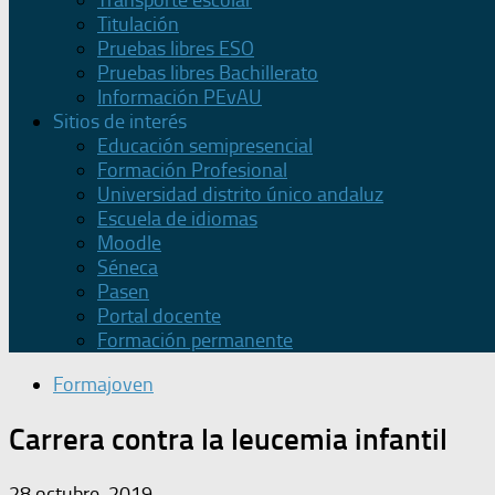
Transporte escolar
Titulación
Pruebas libres ESO
Pruebas libres Bachillerato
Información PEvAU
Sitios de interés
Educación semipresencial
Formación Profesional
Universidad distrito único andaluz
Escuela de idiomas
Moodle
Séneca
Pasen
Portal docente
Formación permanente
Formajoven
Carrera contra la leucemia infantil
28 octubre, 2019