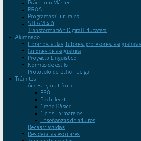
Prácticum Máster
PROA
Programas Culturales
STEAM 4.0
Transformación Digital Educativa
Alumnado
Horarios, aulas, tutores, profesores, asignatura
Guiones de asignatura
Proyecto Lingüístico
Normas de estilo
Protocolo derecho huelga
Trámites
Acceso y matrícula
ESO
Bachillerato
Grado Básico
Ciclos Formativos
Enseñanzas de adultos
Becas y ayudas
Residencias escolares