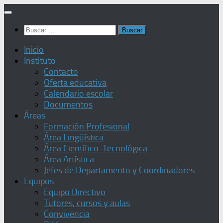
Saltar
al
Buscar:
contenido
Inicio
Instituto
Contacto
Oferta educativa
Calendario escolar
Documentos
Áreas
Formación Profesional
Área Lingüística
Área Científico-Tecnológica
Área Artística
Jefes de Departamento y Coordinadores
Equipos
Equipo Directivo
Tutores, cursos y aulas
Convivencia