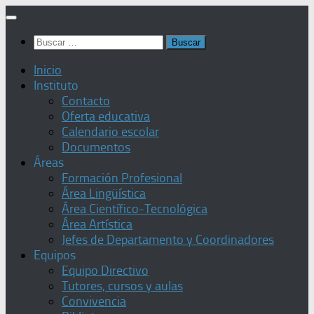
Saltar
al
Buscar:
contenido
Inicio
Instituto
Contacto
Oferta educativa
Calendario escolar
Documentos
Áreas
Formación Profesional
Área Lingüística
Área Científico-Tecnológica
Área Artística
Jefes de Departamento y Coordinadores
Equipos
Equipo Directivo
Tutores, cursos y aulas
Convivencia