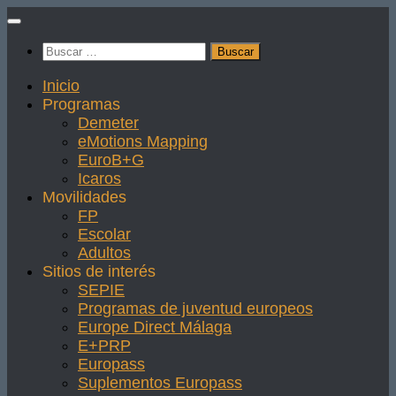
Saltar
al
Buscar:
contenido
Inicio
Programas
Demeter
eMotions Mapping
EuroB+G
Icaros
Movilidades
FP
Escolar
Adultos
Sitios de interés
SEPIE
Programas de juventud europeos
Europe Direct Málaga
E+PRP
Europass
Suplementos Europass