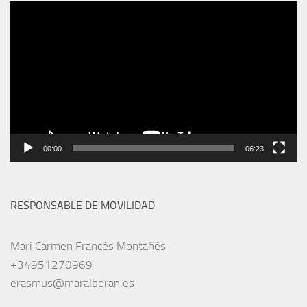
Reproductor
de
vídeo
00:00
06:23
RESPONSABLE DE MOVILIDAD
Mari Carmen Francés Montañés
+34951270969
erasmus@maralboran.es