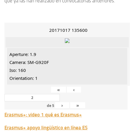
que ya las han realizado en convocatorias anteriores.
20171017 135600
Aperture: 1.9
Camera: SM-G920F
Iso: 160
Orientation: 1
«
‹
›
»
de
5
Erasmus+: video 1 qué es Erasmus+
Erasmus+ apoyo lingüístico en línea ES