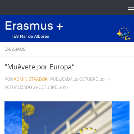
Saltar al contenido
ERASMUS
“Muévete por Europa”
POR
ADMINISTRADOR
· PUBLICADA
29 OCTUBRE, 2017
·
ACTUALIZADO
29 OCTUBRE, 2017