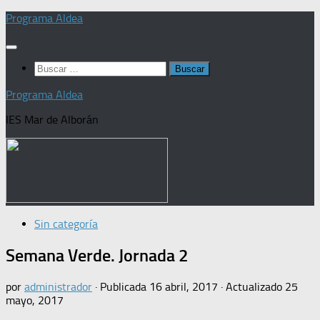
Saltar
Programa Aldea
al
contenido
Buscar:
Programa Aldea
IES Mar de Alborán
Sin categoría
Semana Verde. Jornada 2
por
administrador
· Publicada
16 abril, 2017
· Actualizado
25
mayo, 2017